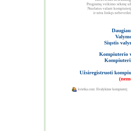
Programų veikimo sėkmę užt
Nuolatos valant kompiuterį
ir nėra linkęs nebeveikt
Daugiau 
Valymo
Siųstis val
Kompiuterio v
Kompiuterin
Užsiregistruoti kompi
(nem
kvietka.com: Išvalykime kompiuterį