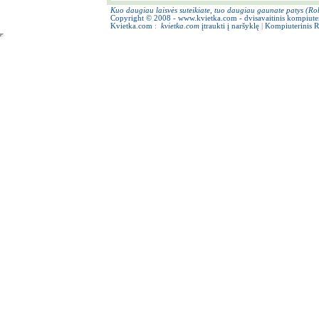
Kuo daugiau laisvės suteikiate, tuo daugiau gaunate patys (Rob
Copyright © 2008 - www.kvietka.com - dvisavaitinis kompiute
Kvietka.com
:
kvietka.com
įtraukti į naršyklę
|
Kompiuterinis 