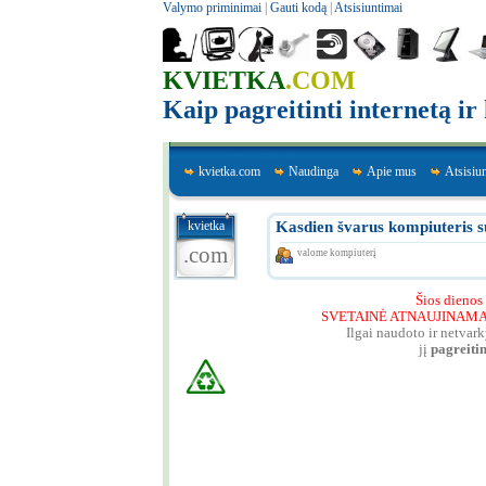
Valymo priminimai
|
Gauti kodą
|
Atsisiuntimai
KVIETKA
.COM
Kaip pagreitinti internetą i
kvietka.com
Naudinga
Apie mus
Atsisiu
kvietka
Kasdien švarus kompiuteris s
.com
valome kompiuterį
Šios dienos
SVETAINĖ ATNAUJINAMA - 
Ilgai naudoto ir netvar
jį
pagreiti