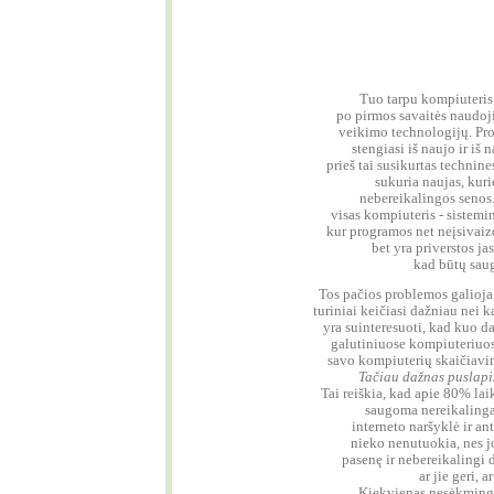
Tuo tarpu kompiuteris 
po pirmos savaitės naudoj
veikimo technologijų. Prog
stengiasi iš naujo ir iš 
prieš tai susikurtas technine
sukuria naujas, kuri
nebereikalingos senos.
visas kompiuteris - sistemin
kur programos net neįsivaiz
bet yra priverstos jas
kad būtų saug
Tos pačios problemos galioja 
turiniai keičiasi dažniau nei k
yra suinteresuoti, kad kuo d
galutiniuose kompiuteriuos
savo kompiuterių skaičiavimo
Tačiau dažnas puslapis
Tai reiškia, kad apie 80% la
saugoma nereikalinga
interneto naršyklė ir an
nieko nenutuokia, nes j
pasenę ir nebereikalingi
ar jie geri, a
Kiekvienas nesėkminga