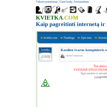
Valymo priminimai
|
Gauti kodą
|
Atsisiuntimai
KVIETKA
.COM
Kaip pagreitinti internetą i
kvietka.com
Naudinga
Apie mus
Atsisiu
kvietka
Kasdien švarus kompiuteris s
.com
valome kompiuterį
Šios dienos
SVETAINĖ ATNAUJINAMA - 
Ilgai naudoto ir netva
jį
pagreiti