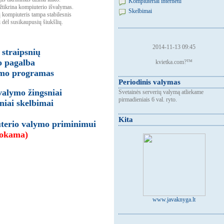
Kompiuteriai internetu
ikrina kompiuterio išvalymas.
Skelbimai
 kompiuteris tampa stabilesnis
i dėl susikaupusių šiukšlių.
2014-11-13 09:45
straipsnių
 pagalba
kvietka.com?™
ymo programas
Periodinis valymas
alymo žingsniai
Svetainės serverių valymą atliekame
pirmadieniais 6 val. ryto.
iai skelbimai
Kita
uterio valymo priminimui
okama)
www.javaknyga.lt