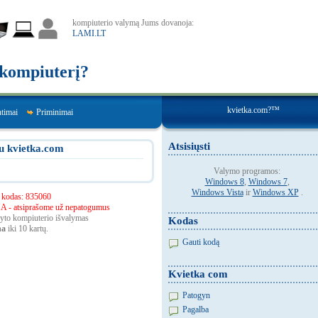
kompiuterio valymą Jums dovanoja:
LAMI.LT
r kompiuterį?
kvietka.com?™
ntimai
Priminimai
Atsisiųsti
u kvietka.com
Valymo programos:
Windows 8
,
Windows 7
,
Windows Vista
ir
Windows XP
.
 kodas: 835060
atsiprašome už nepatogumus
rkyto kompiuterio išvalymas
Kodas
na
iki 10 kartų.
Gauti kodą
Kvietka com
Patogyn
Pagalba