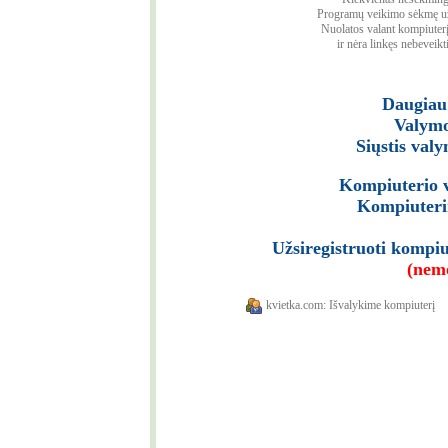
Programų veikimo sėkmę užt
Nuolatos valant kompiuterį
ir nėra linkęs nebeveikt
Daugiau 
Valymo
Siųstis val
Kompiuterio v
Kompiuterin
Užsiregistruoti kompi
(nem
kvietka.com: Išvalykime kompiuterį