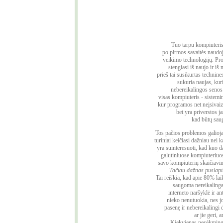
Tuo tarpu kompiuteris 
po pirmos savaitės naudoj
veikimo technologijų. Pro
stengiasi iš naujo ir iš
prieš tai susikurtas technine
sukuria naujas, kur
nebereikalingos senos.
visas kompiuteris - sistemi
kur programos net neįsivaiz
bet yra priverstos jas
kad būtų sau
Tos pačios problemos galioja 
turiniai keičiasi dažniau nei k
yra suinteresuoti, kad kuo 
galutiniuose kompiuteriuos
savo kompiuterių skaičiavim
Tačiau dažnas puslapi
Tai reiškia, kad apie 80% la
saugoma nereikalinga
interneto naršyklė ir an
nieko nenutuokia, nes j
pasenę ir nebereikalingi
ar jie geri, a
Kiekvienas nesėkminga