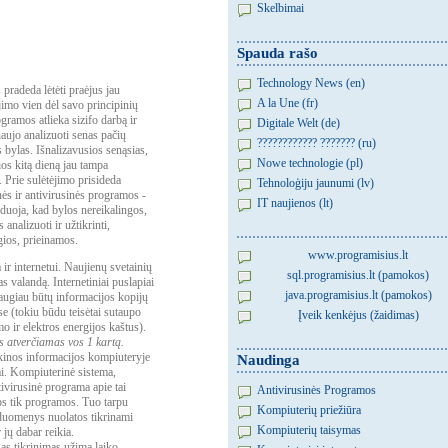
Skelbimai
Spauda rašo
Technology News (en)
pradeda lėtėti praėjus jau
A la Une (fr)
imo vien dėl savo principinių
gramos atlieka sizifo darbą ir
Digitale Welt (de)
 naujo analizuoti senas pačių
???????????? ??????? (ru)
s bylas. Išnalizavusios senąsias,
Nowe technologie (pl)
ios kitą dieną jau tampa
 Prie sulėtėjimo prisideda
Tehnoloģiju jaunumi (lv)
nės ir antivirusinės programos -
IT naujienos (lt)
duoja, kad bylos nereikalingos,
 analizuoti ir užtikrinti,
gios, prieinamos.
www.programisius.lt
ir internetui. Naujienų svetainių
sql.programisius.lt (pamokos)
as valandą. Internetiniai puslapiai
java.programisius.lt (pamokos)
daugiau būtų informacijos kopijų
e (tokiu būdu teisėtai sutaupo
Įveik kenkėjus (žaidimas)
o ir elektros energijos kaštus).
s atverčiamas vos 1 kartą.
ikinos informacijos kompiuteryje
Naudinga
i. Kompiuterinė sistema,
tivirusinė programa apie tai
Antivirusinės Programos
os tik programos. Tuo tarpu
Kompiuterių priežiūra
 duomenys nuolatos tikrinami
Kompiuterių taisymas
r jų dabar reikia.
s tikrinimas užima laiko.