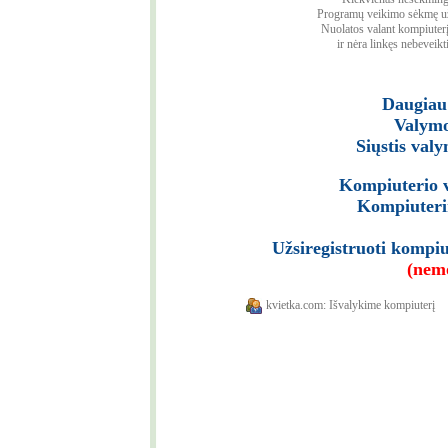
Programų veikimo sėkmę užt
Nuolatos valant kompiuterį
ir nėra linkęs nebeveikt
Daugiau 
Valymo
Siųstis val
Kompiuterio v
Kompiuterin
Užsiregistruoti kompi
(nem
kvietka.com: Išvalykime kompiuterį