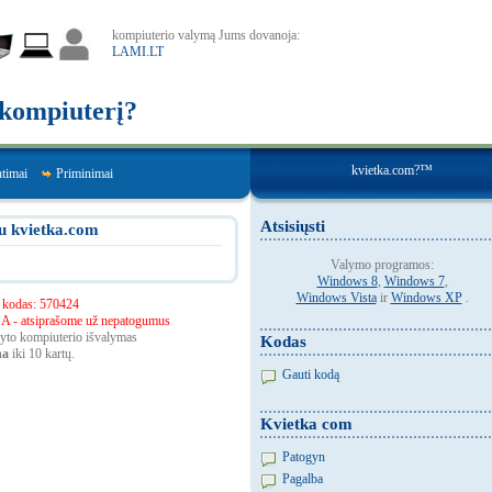
kompiuterio valymą Jums dovanoja:
LAMI.LT
r kompiuterį?
kvietka.com?™
ntimai
Priminimai
Atsisiųsti
u kvietka.com
Valymo programos:
Windows 8
,
Windows 7
,
Windows Vista
ir
Windows XP
.
 kodas: 570424
atsiprašome už nepatogumus
rkyto kompiuterio išvalymas
Kodas
na
iki 10 kartų.
Gauti kodą
Kvietka com
Patogyn
Pagalba