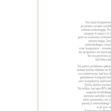
Tuo tarpu kompiuteris 
po pirmos savaitės naudoj
veikimo technologijų. Pro
stengiasi iš naujo ir iš
prieš tai susikurtas technine
sukuria naujas, kur
nebereikalingos senos.
visas kompiuteris - sistemi
kur programos net neįsivaiz
bet yra priverstos jas
kad būtų sau
Tos pačios problemos galioja 
turiniai keičiasi dažniau nei k
yra suinteresuoti, kad kuo 
galutiniuose kompiuteriuos
savo kompiuterių skaičiavim
Tačiau dažnas puslapi
Tai reiškia, kad apie 80% la
saugoma nereikalinga
interneto naršyklė ir an
nieko nenutuokia, nes j
pasenę ir nebereikalingi
ar jie geri, a
Kiekvienas nesėkminga