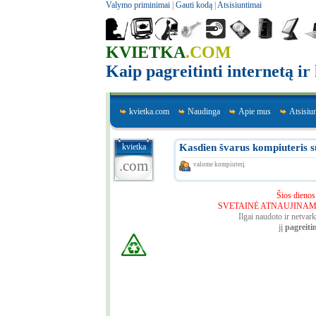
Valymo priminimai
|
Gauti kodą
|
Atsisiuntimai
KVIETKA
.COM
Kaip pagreitinti internetą i
kvietka.com
Naudinga
Apie mus
Atsisiu
kvietka
Kasdien švarus kompiuteris s
.com
valome kompiuterį
Šios dienos
SVETAINĖ ATNAUJINAMA - 
Ilgai naudoto ir netva
jį
pagreiti