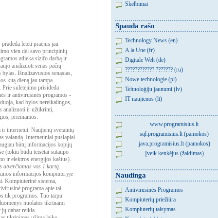
Skelbimai
Spauda rašo
Technology News (en)
pradeda lėtėti praėjus jau
A la Une (fr)
imo vien dėl savo principinių
gramos atlieka sizifo darbą ir
Digitale Welt (de)
 naujo analizuoti senas pačių
???????????? ??????? (ru)
s bylas. Išnalizavusios senąsias,
Nowe technologie (pl)
ios kitą dieną jau tampa
 Prie sulėtėjimo prisideda
Tehnoloģiju jaunumi (lv)
nės ir antivirusinės programos -
IT naujienos (lt)
duoja, kad bylos nereikalingos,
 analizuoti ir užtikrinti,
gios, prieinamos.
www.programisius.lt
ir internetui. Naujienų svetainių
sql.programisius.lt (pamokos)
as valandą. Internetiniai puslapiai
java.programisius.lt (pamokos)
daugiau būtų informacijos kopijų
e (tokiu būdu teisėtai sutaupo
Įveik kenkėjus (žaidimas)
o ir elektros energijos kaštus).
s atverčiamas vos 1 kartą.
ikinos informacijos kompiuteryje
Naudinga
i. Kompiuterinė sistema,
tivirusinė programa apie tai
Antivirusinės Programos
os tik programos. Tuo tarpu
Kompiuterių priežiūra
 duomenys nuolatos tikrinami
Kompiuterių taisymas
r jų dabar reikia.
s tikrinimas užima laiko.